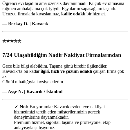
Öğrenci evi taşıdım ama özensiz davranılmadı. Küçük ev olmasına
rağmen ambalajlama çok iyiydi. Eşyalarım sapasağlam taşındı.
Ucuzcu firmalarla kıyaslanmaz,
kalite odaklı
bir hizmet.
— Berkay D. | Kavacık
⭐⭐⭐⭐⭐
7/24 Ulaşabildiğim Nadir Nakliyat Firmalarından
Gece bile bilgi alabildim. Taşıma günü birebir ilgilendiler.
Kavacık’ta bu kadar
ilgili, hızlı ve çözüm odaklı
çalışan firma çok
az.
Gönül rahatlığıyla tavsiye ederim.
— Ayşe N. | Kavacık / İstanbul
📌
Not:
Bu yorumlar Kavacık evden eve nakliyat
hizmetimizi tercih eden müşterilerimizin gerçek
deneyimlerine dayanmaktadır.
Premium hizmet, sigortalı taşıma ve profesyonel ekip
anlayışıyla çalışıyoruz.