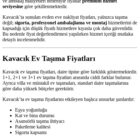
ve ambalaj maliyetleri nedeniyle fiyatlar
premium hizmet
seviyesine
göre şekillenmektedir.
Kavacık’ta sunulan evden eve nakliyat fiyatları, yalnızca taşıma
değil;
sigorta, profesyonel ambalajlama ve montaj
hizmetlerini de
kapsadığı için düşük fiyatlı hizmetlere kıyasla çok daha güvenlidir.
Bu nedenle fiyat değerlendirmesi yapılırken hizmet içeriği mutlaka
detaylı incelenmelidir.
Kavacık Ev Taşıma Fiyatları
Kavacık ev taşıma fiyatları, daire tipine göre farklılık göstermektedir.
1+1, 2+1 ve 3+1 ev taşıma fiyatları arasında ciddi farklar bulunur.
Ayrıca villa ve müstakil ev taşımaları, standart daire taşımalarına
göre daha yüksek bütçeler gerektirir.
Kavacık’ta ev taşıma fiyatlarını etkileyen başlıca unsurlar şunlardır:
Eşya yoğunluğu
Kat ve bina durumu
Asansörlü taşıma ihtiyacı
Paketleme kalitesi
Sigorta kapsamı