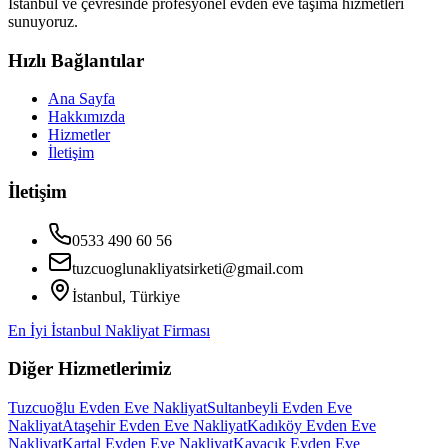
İstanbul ve çevresinde profesyonel evden eve taşıma hizmetleri
sunuyoruz.
Hızlı Bağlantılar
Ana Sayfa
Hakkımızda
Hizmetler
İletişim
İletişim
0533 490 60 56
tuzcuoglunakliyatsirketi@gmail.com
İstanbul, Türkiye
En İyi İstanbul Nakliyat Firması
Diğer Hizmetlerimiz
Tuzcuoğlu Evden Eve Nakliyat
Sultanbeyli Evden Eve
Nakliyat
Ataşehir Evden Eve Nakliyat
Kadıköy Evden Eve
Nakliyat
Kartal Evden Eve Nakliyat
Kavacık Evden Eve