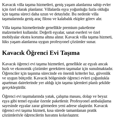
Kavacık villa taşıma hizmetleri, geniş yaşam alanlarına sahip evler
için özel olarak planlanır. Villalarda eşya yoğunluğu fazla olduğu
için taşıma süreci daha uzun ve detaylıdır. Bu nedenle villa
taşımalarında geniş araç filosu ve kalabalık ekipler görev alır.
Villa taşıma hizmetlerinde genellikle premium paketleme
malzemeleri kullanılır. Değerli eşyalar, sanat eserleri ve özel
mobilyalar ekstra koruma altına alınır. Kavacık villa taşıma hizmeti,
lüks yaşam alanlarına uygun profesyonel çözümler sunar.
Kavacık Öğrenci Evi Taşıma
Kavacık öğrenci evi taşıma hizmetleri, genellikle az eşyalı ancak
hızlı ve ekonomik çözümler gerektiren taşımalar için sunulmaktadır.
Öğrenciler için taşınma sürecinde en önemli kriterler hız, güvenlik
ve uygun bütçedir. Kavacık bölgesinde öğrenci evleri çoğunlukla
apartman dairelerinde yer aldığı için taşıma işlemleri planlı şekilde
gerçekleştirilir.
Öğrenci evi taşımalarında yatak, çalışma masası, dolap ve beyaz
eşya gibi temel eşyalar özenle paketlenir. Profesyonel ambalajlama
sayesinde eşyalar zarar görmeden yeni adrese ulaştırılır. Kavacık
öğrenci evi taşıma hizmeti, kısa sürede tamamlanan pratik
çözümleriyle öğrencilerin hayatını kolaylaştırır.