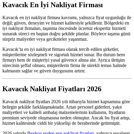
Kavacık En İyi Nakliyat Firması
Kavacık en iyi nakliyat firması kavramı, yalnızca fiyat uygunluğu ile
değil; güven, deneyim ve hizmet kalitesiyle şekillenir. Bölgedeki en
iyi nakliyat firmaları, taşınma öncesinde ücretsiz ekspertiz hizmeti
sunarak süreci en baştan doğru şekilde planlar. Böylece taşıma günü
sürpriz maliyetler veya gecikmeler yaşanmaz.
Kavacık’ta en iyi nakliyat firması olarak tercih edilen şirketler,
müşterilerine sözleşmeli ve sigortalı hizmet sunar. Bu durum hem
firmayı hem de müşteriyi yasal güvence altına alır. Ayrıca iletişim
sürecinin şeffaf olması, müşterilerin firma ile sürekli temas halinde
kalmasını sağlar ve güven duygusunu artırır.
Kavacık Nakliyat Fiyatları 2026
Kavacık nakliyat fiyatları 2026 yılı itibarıyla hizmet kapsamına göre
belirgin şekilde farklılaşmaktadır. Artan personel giderleri, yakıt
maliyetleri ve kaliteli ambalaj malzemelerinin kullanımı, fiyatların
premium seviyede oluşmasına neden olmuştur. Ancak bu fiyat artışı,
hizmet kalitesinde ciddi bir yükselişi de beraberinde getirmiştir.
2026 yılında
Beykoz evden eve nakliyat fiyatları
, yalnızca eşyaların