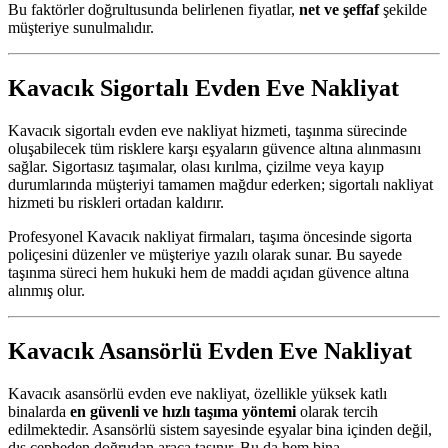
Bu faktörler doğrultusunda belirlenen fiyatlar,
net ve şeffaf
şekilde
müşteriye sunulmalıdır.
Kavacık Sigortalı Evden Eve Nakliyat
Kavacık sigortalı evden eve nakliyat hizmeti, taşınma sürecinde
oluşabilecek tüm risklere karşı eşyaların güvence altına alınmasını
sağlar. Sigortasız taşımalar, olası kırılma, çizilme veya kayıp
durumlarında müşteriyi tamamen mağdur ederken; sigortalı nakliyat
hizmeti bu riskleri ortadan kaldırır.
Profesyonel Kavacık nakliyat firmaları, taşıma öncesinde sigorta
poliçesini düzenler ve müşteriye yazılı olarak sunar. Bu sayede
taşınma süreci hem hukuki hem de maddi açıdan güvence altına
alınmış olur.
Kavacık Asansörlü Evden Eve Nakliyat
Kavacık asansörlü evden eve nakliyat, özellikle yüksek katlı
binalarda
en güvenli ve hızlı taşıma yöntemi
olarak tercih
edilmektedir. Asansörlü sistem sayesinde eşyalar bina içinden değil,
dış cepheden doğrudan araca taşınır. Bu da hem bina