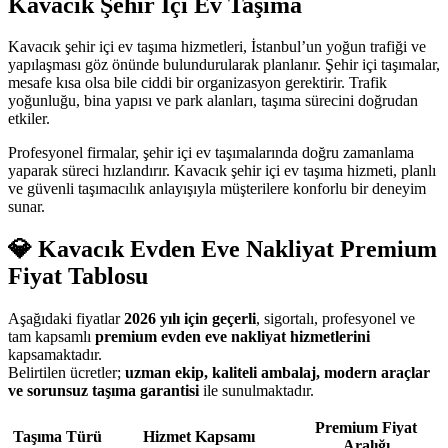
Kavacık Şehir İçi Ev Taşıma
Kavacık şehir içi ev taşıma hizmetleri, İstanbul’un yoğun trafiği ve
yapılaşması göz önünde bulundurularak planlanır. Şehir içi taşımalar,
mesafe kısa olsa bile ciddi bir organizasyon gerektirir. Trafik
yoğunluğu, bina yapısı ve park alanları, taşıma sürecini doğrudan
etkiler.
Profesyonel firmalar, şehir içi ev taşımalarında doğru zamanlama
yaparak süreci hızlandırır. Kavacık şehir içi ev taşıma hizmeti, planlı
ve güvenli taşımacılık anlayışıyla müşterilere konforlu bir deneyim
sunar.
💎 Kavacık Evden Eve Nakliyat Premium
Fiyat Tablosu
Aşağıdaki fiyatlar
2026 yılı için geçerli
, sigortalı, profesyonel ve
tam kapsamlı
premium evden eve nakliyat hizmetlerini
kapsamaktadır.
Belirtilen ücretler;
uzman ekip, kaliteli ambalaj, modern araçlar
ve sorunsuz taşıma garantisi
ile sunulmaktadır.
Premium Fiyat
Taşıma Türü
Hizmet Kapsamı
Aralığı