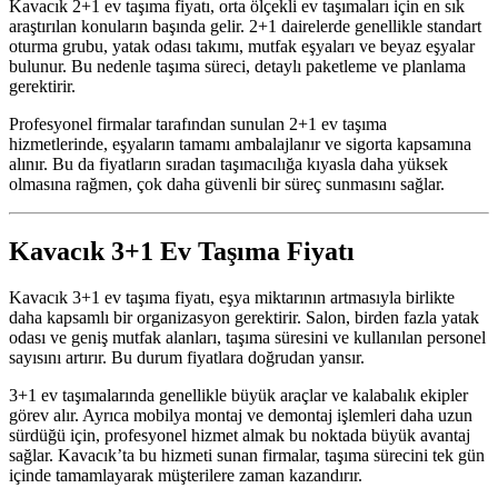
Kavacık 2+1 ev taşıma fiyatı, orta ölçekli ev taşımaları için en sık
araştırılan konuların başında gelir. 2+1 dairelerde genellikle standart
oturma grubu, yatak odası takımı, mutfak eşyaları ve beyaz eşyalar
bulunur. Bu nedenle taşıma süreci, detaylı paketleme ve planlama
gerektirir.
Profesyonel firmalar tarafından sunulan 2+1 ev taşıma
hizmetlerinde, eşyaların tamamı ambalajlanır ve sigorta kapsamına
alınır. Bu da fiyatların sıradan taşımacılığa kıyasla daha yüksek
olmasına rağmen, çok daha güvenli bir süreç sunmasını sağlar.
Kavacık 3+1 Ev Taşıma Fiyatı
Kavacık 3+1 ev taşıma fiyatı, eşya miktarının artmasıyla birlikte
daha kapsamlı bir organizasyon gerektirir. Salon, birden fazla yatak
odası ve geniş mutfak alanları, taşıma süresini ve kullanılan personel
sayısını artırır. Bu durum fiyatlara doğrudan yansır.
3+1 ev taşımalarında genellikle büyük araçlar ve kalabalık ekipler
görev alır. Ayrıca mobilya montaj ve demontaj işlemleri daha uzun
sürdüğü için, profesyonel hizmet almak bu noktada büyük avantaj
sağlar. Kavacık’ta bu hizmeti sunan firmalar, taşıma sürecini tek gün
içinde tamamlayarak müşterilere zaman kazandırır.