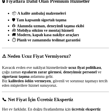
🔒 Fiyatlara Dahil Olan Premium Hizmetler
📦
A kalite ambalaj malzemeleri
🛡️
Tam kapsamlı sigortalı taşıma
👷
Alanında uzman, deneyimli taşıma ekibi
🧰
Mobilya söküm ve montaj hizmeti
🚚
Modern, kapalı kasa nakliye araçları
⏱️
Planlı ve zamanında teslimat garantisi
⚠️ Neden Ucuz Fiyat Vermiyoruz?
Kavacık evden eve nakliyat hizmetlerinde
ucuz fiyat politikası
,
çoğu zaman
eşyaların zarar görmesi
,
deneyimsiz personel
ve
sigortasız taşıma
anlamına gelir.
Biz
kaliteden ödün vermeyen
, güvenli ve sorunsuz taşımayı tercih
eden müşterilere hizmet sunuyoruz.
📞 Net Fiyat İçin Ücretsiz Ekspertiz
Her ev farklıdır. En doğru fiyatlandırma için
ücretsiz ekspertiz