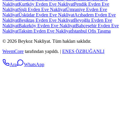
Nakliyat
Kurtköy Evden Eve Nakliyat
Pendik Evden Eve
Nakliyat
Şişli Evden Eve Nakliyat
Ümraniye Evden Eve
Nakliyat
Üsküdar Evden Eve Nakliyat
Acıbadem Evden Eve
Nakliyat
Beşiktaş Evden Eve Nakliyat
Beyoğlu Evden Eve
Nakliyat
Bakırköy Evden Eve Nakliyat
Bahçeşehir Evden Eve
Nakliyat
Taksim Evden Eve Nakliyat
İstanbul Ofis Taşıma
©
2026
Beykoz Nakliyat
.
Tüm hakları saklıdır.
WeemCore
tarafından yapıldı. |
ENES ÖZBUĞANLI
Ara
WhatsApp