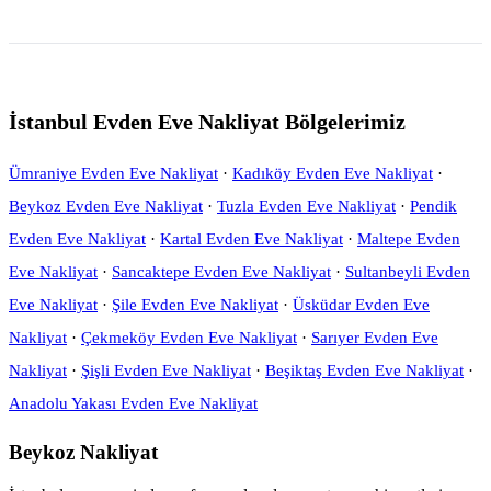
İstanbul Evden Eve Nakliyat Bölgelerimiz
Ümraniye Evden Eve Nakliyat
·
Kadıköy Evden Eve Nakliyat
·
Beykoz Evden Eve Nakliyat
·
Tuzla Evden Eve Nakliyat
·
Pendik
Evden Eve Nakliyat
·
Kartal Evden Eve Nakliyat
·
Maltepe Evden
Eve Nakliyat
·
Sancaktepe Evden Eve Nakliyat
·
Sultanbeyli Evden
Eve Nakliyat
·
Şile Evden Eve Nakliyat
·
Üsküdar Evden Eve
Nakliyat
·
Çekmeköy Evden Eve Nakliyat
·
Sarıyer Evden Eve
Nakliyat
·
Şişli Evden Eve Nakliyat
·
Beşiktaş Evden Eve Nakliyat
·
Anadolu Yakası Evden Eve Nakliyat
Beykoz Nakliyat