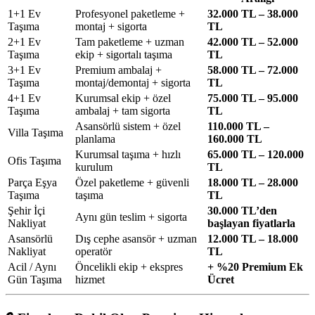
1+1 Ev
Profesyonel paketleme +
32.000 TL – 38.000
Taşıma
montaj + sigorta
TL
2+1 Ev
Tam paketleme + uzman
42.000 TL – 52.000
Taşıma
ekip + sigortalı taşıma
TL
3+1 Ev
Premium ambalaj +
58.000 TL – 72.000
Taşıma
montaj/demontaj + sigorta
TL
4+1 Ev
Kurumsal ekip + özel
75.000 TL – 95.000
Taşıma
ambalaj + tam sigorta
TL
Asansörlü sistem + özel
110.000 TL –
Villa Taşıma
planlama
160.000 TL
Kurumsal taşıma + hızlı
65.000 TL – 120.000
Ofis Taşıma
kurulum
TL
Parça Eşya
Özel paketleme + güvenli
18.000 TL – 28.000
Taşıma
taşıma
TL
Şehir İçi
30.000 TL’den
Aynı gün teslim + sigorta
Nakliyat
başlayan fiyatlarla
Asansörlü
Dış cephe asansör + uzman
12.000 TL – 18.000
Nakliyat
operatör
TL
Acil / Aynı
Öncelikli ekip + ekspres
+ %20 Premium Ek
Gün Taşıma
hizmet
Ücret