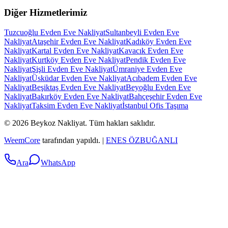
Diğer Hizmetlerimiz
Tuzcuoğlu Evden Eve Nakliyat
Sultanbeyli Evden Eve
Nakliyat
Ataşehir Evden Eve Nakliyat
Kadıköy Evden Eve
Nakliyat
Kartal Evden Eve Nakliyat
Kavacık Evden Eve
Nakliyat
Kurtköy Evden Eve Nakliyat
Pendik Evden Eve
Nakliyat
Şişli Evden Eve Nakliyat
Ümraniye Evden Eve
Nakliyat
Üsküdar Evden Eve Nakliyat
Acıbadem Evden Eve
Nakliyat
Beşiktaş Evden Eve Nakliyat
Beyoğlu Evden Eve
Nakliyat
Bakırköy Evden Eve Nakliyat
Bahçeşehir Evden Eve
Nakliyat
Taksim Evden Eve Nakliyat
İstanbul Ofis Taşıma
©
2026
Beykoz Nakliyat
.
Tüm hakları saklıdır.
WeemCore
tarafından yapıldı. |
ENES ÖZBUĞANLI
Ara
WhatsApp